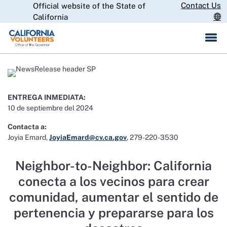
Skip
Contact Us
Official website of the State of
CA.gov
to
California
Main
Content
ENTREGA INMEDIATA:
10 de septiembre del 2024
Contacta a:
Joyia Emard,
JoyiaEmard@cv.ca.gov
, 279-220-3530
Neighbor-to-Neighbor: California
conecta a los vecinos para crear
comunidad, aumentar el sentido de
pertenencia y prepararse para los